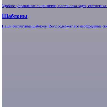
Удобное управление лицензиями, постановка задач, статистика
Шаблоны
Наши бесплатные шаблоны Revit содержат все необходимые сп
Плагины dLab
Набор современных инструментов для автоматизации проектир