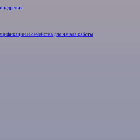
 внедрения
ецификации и семейства для начала работы
ования в Revit