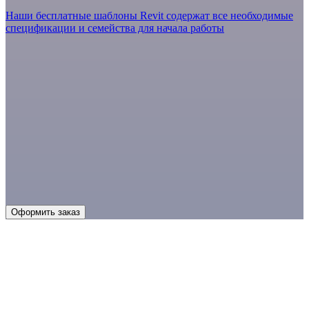
Наши бесплатные шаблоны Revit содержат все необходимые
спецификации и семейства для начала работы
Плагины dLab
Набор современных инструментов для автоматизации
проектирования в Revit
Скачать установщик
Оформить заказ